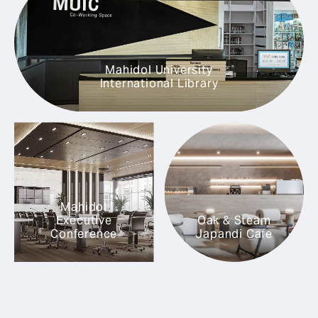
Mahidol University
International Library
Mahidol
Executive
Oak & Steam
Conference
Japandi Cafe