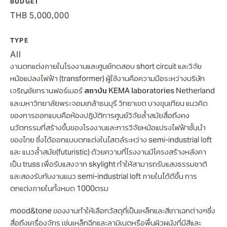
BUDGET
THB 5,000,000
TYPE
All
งานตกแต่งภายในโรงงานและศูนย์ทดสอบ short circuit และวิจัย
หม้อแปลงไฟฟ้า (transformer) ผู้ใช้งานคือความมือระหว่างบริษัท
สถาบัน KEMA laboratories
เจริญชัยทรานฟอร์เมอร์
Netherland
และมหาวิทยาลัยพระจอมเกล้าธนบุรี วิทยาเขต บางขุนเทียน แนวคิด
ของการออกแบบคือห้องปฎิบัติการศูนย์วิจัยล้ำสมัยสื่อถึงคง
นวัตกรรมที่สร้างขึ้นของโรงงานและการวิจัยหม้อแปรงไฟฟ้าชั้นนำ
ของไทย ซึ่งได้ออกแบบตกแต่งในไสตล์ระหว่าง semi-industrial loft
และ แนวล้ำสมัย(futuristic) ด้วยความที่โรงงานมีโครงสร้างหลังคา
เป็น truss เพื่อรับแสงจาก skylight ทำให้สามารถรับแสงธรรมชาติ
และสองรับกับงานแนว semi-industrial loft ภายในได้ดีขึ้น การ
ตกแต่งภายในทั้งหมด 1000ตรม
mood&tone ของงานทำให้เลือกวัสดุที่เป็นเหล็กและสีเทาเฉกต่างๆซึ่ง
สื่อถึงเครื่องจักร เช่นเหล็กฉีกและลามิเนตหรือพื้นผิวผนังที่มีสีและ