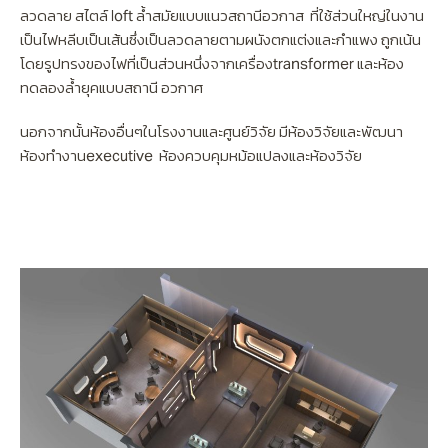
ลวดลาย สไตล์ loft ล้ำสมัยแบบแนวสถานีอวกาส ที่ใช้ส่วนใหญ่ในงาน
เป็นไฟหลีบเป็นเส้นซึ่งเป็นลวดลายตามผนังตกแต่งและกำแพง ถูกเน้น
โดยรูปทรงของไฟที่เป็นส่วนหนึ่งจากเครื่องtransformer และห้อง
ทดลองล้ำยุคแบบสถานี อวกาศ
นอกจากนั้นห้องอื่นๆในโรงงานและศูนย์วิจัย มีห้องวิจัยและพัฒนา
ห้องทำงานexecutive ห้องควบคุมหม้อแปลงและห้องวิจัย